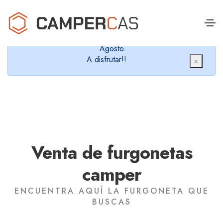
Cerramos en verano, que nos queremos dar un
chapuzón y refrescarnos.
Cerrados desde el 8 de Agosto hasta el 30 de
Agosto.
A disfrutar!!
×
Venta de furgonetas
camper
ENCUENTRA AQUÍ LA FURGONETA QUE
BUSCAS