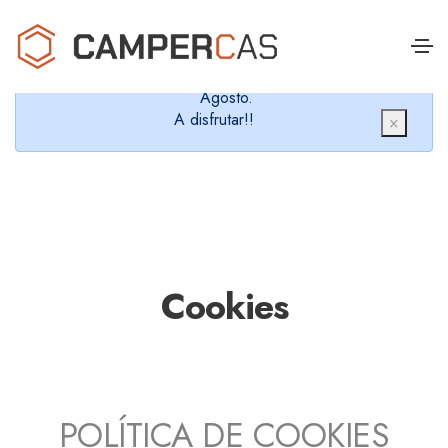
Cerramos en verano, que nos queremos dar un
chapuzón y refrescarnos.
Cerrados desde el 8 de Agosto hasta el 30 de
Agosto.
A disfrutar!!
×
Cookies
POLÍTICA DE COOKIES