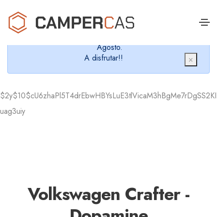
Cerramos en verano, que nos queremos dar un
chapuzón y refrescarnos.
Cerrados desde el 8 de Agosto hasta el 30 de
Agosto.
A disfrutar!!
×
$2y$10$cU6zhaPl5T4drEbwHBYsLuE3tlVicaM3hBgMe7rDgSS2KI
uag3uiy
Volkswagen Crafter -
Dopamine