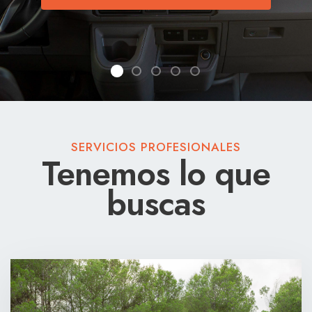
VAN TOUR
VAN TOUR
SERVICIOS PROFESIONALES
Tenemos lo que
buscas