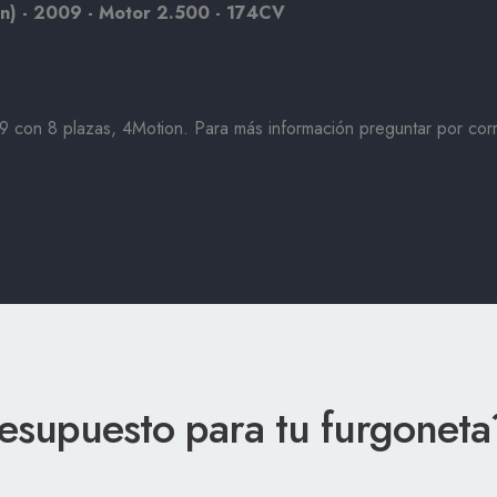
n) - 2009 - Motor 2.500 - 174CV
9 con 8 plazas, 4Motion. Para más información preguntar por co
resupuesto para tu furgonet