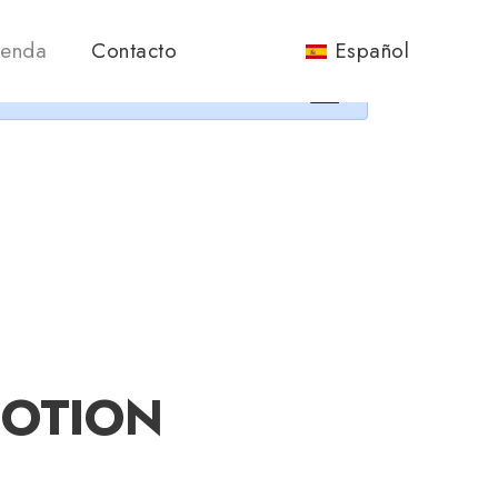
nos.
ienda
Contacto
Español
×
4MOTION