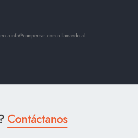
rreo a info@campercas.com o llamando al
a?
Contáctanos