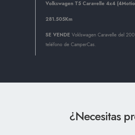
Volkswagen T5 Caravelle 4x4 (4Motio
281.505Km
SE VENDE
Voklswagen Caravelle del 200
teléfono de CamperCas.
¿Necesitas p