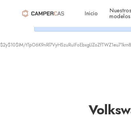
Cer
Nuestro
Inicio
modelos
$2y$10$IM/tTpO6K9nRl7VyHSzuRuIFoEbxgUZoZfTWZ1eu71krn8
Volksw