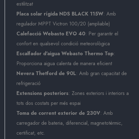
estilitzat
Placa solar rígida NDS BLACK 115W
: Amb
regulador MPPT Victron 100/20 (ampliable)
Calefacció Webasto EVO 40
: Per garantir el
confort en qualsevol condició meteorològica
Escalfador d'aigua Webasto Thermo Top
:
Proporciona aigua calenta de manera eficient
Nevera Thetford de 90L
: Amb gran capacitat de
refrigeració
Extensions posteriors
: Zones exteriors i interiors a
tots dos costats per més espai
Toma de corrent exterior de 230V
: Amb
carregador de bateria, diferencial, magnetotèrmic,
certificat, etc.