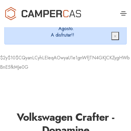
Cerramos en verano, que nos queremos dar un
chapuzón y refrescarnos.
Cerrados desde el 8 de Agosto hasta el 30 de
Agosto.
A disfrutar!!
×
$2y$10$CQyanLCyhLEIeqAOwyaU1e1gnWfJTN4GKJCKZygHWb
BnE5fkMJe0G
Volkswagen Crafter -
Dopamine