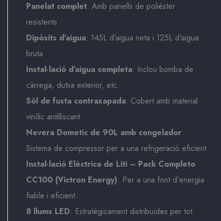
Panelat complet
: Amb panells de polièster
resistents
Dipòsits d'aigua
: 145L d'aigua neta i 125L d'aigua
bruta
Instal·lació d'aigua completa
: Inclou bomba de
càrrega, dutxa exterior, etc.
Sòl de fusta contraxapada
: Cobert amb material
vinílic antilliscant
Nevera Dometic de 90L amb congelador
:
Sistema de compressor per a una refrigeració eficient
Instal·lació Elèctrica de Liti – Pack Completo
CC100 (Victron Energy)
: Per a una font d'energia
fiable i eficient
8 llums LED
: Estratègicament distribuïdes per tot