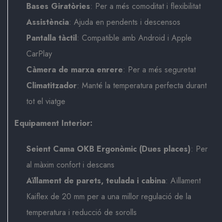
Bases Giratòries
: Per a més comoditat i flexibilitat
Assistència
: Ajuda en pendents i descensos
Pantalla tàctil
: Compatible amb Android i Apple
CarPlay
Càmera de marxa enrere
: Per a més seguretat
Climatitzador
: Manté la temperatura perfecta durant
tot el viatge
Equipament Interior:
Seient Cama OKB Ergonòmic (Dues places)
: Per
al màxim confort i descans
Aïllament de parets, teulada i cabina
: Aïllament
Kaiflex de 20 mm per a una millor regulació de la
temperatura i reducció de sorolls