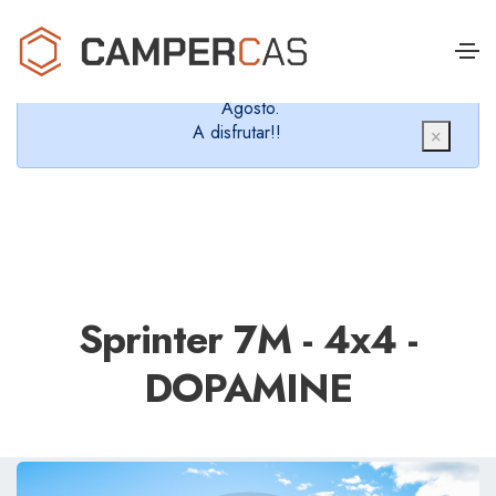
Cerramos en verano, que nos queremos dar un
chapuzón y refrescarnos.
Cerrados desde el 8 de Agosto hasta el 30 de
Agosto.
A disfrutar!!
×
Sprinter 7M - 4x4 -
DOPAMINE