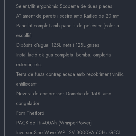
Seient/llit ergonòmic Scopema de dues places
Aïllament de parets i sostre amb Kaiflex de 20 mm
Panellat complet amb panells de polièster (color a
escollir)
Dipòsits d’aigua: 125L neta i 125L grises
Instal·lació d’aigua completa: bomba, omplerta
exterior, etc.
Terra de fusta contraplacada amb recobriment vinílic
antilliscant
Nevera de compressor Dometic de 150L amb
congelador
Forn Thetford
PACK de liti 400Ah (WhisperPower)
Inversor Sine Wave WP 12V 3000VA 60Hz GFCI