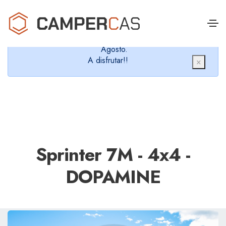
Cerramos en verano, que nos queremos dar un
chapuzón y refrescarnos.
Cerrados desde el 8 de Agosto hasta el 30 de
Agosto.
A disfrutar!!
×
Sprinter 7M - 4x4 -
DOPAMINE