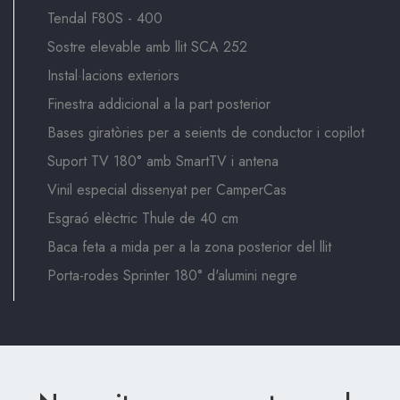
Tendal F80S - 400
Sostre elevable amb llit SCA 252
Instal·lacions exteriors
Finestra addicional a la part posterior
Bases giratòries per a seients de conductor i copilot
Suport TV 180° amb SmartTV i antena
Vinil especial dissenyat per CamperCas
Esgraó elèctric Thule de 40 cm
Baca feta a mida per a la zona posterior del llit
Porta-rodes Sprinter 180° d'alumini negre