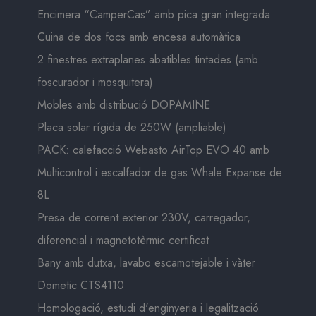
Encimera “CamperCas” amb pica gran integrada
Cuina de dos focs amb encesa automàtica
2 finestres extraplanes abatibles tintades (amb
foscurador i mosquitera)
Mobles amb distribució DOPAMINE
Placa solar rígida de 250W (ampliable)
PACK: calefacció Webasto AirTop EVO 40 amb
Multicontrol i escalfador de gas Whale Expanse de
8L
Presa de corrent exterior 230V, carregador,
diferencial i magnetotèrmic certificat
Bany amb dutxa, lavabo escamotejable i vàter
Dometic CTS4110
Homologació, estudi d'enginyeria i legalització