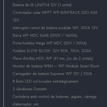
Bateria de liti LiFePO4 12V (1 unitat)
Controlador solar MPPT WP-SUNTRACK DUO 50A
12V
Interruptor remot de bateria modular WP, 500A 12V
Barra WP MDC 5xM8 (500V / 1600A)
Porta-fusibles Mega WP MDC (50V / 300A)
Fusibles SLOW BLOW: 32V 80A, 150A, 300A
Placa d’enllaç MDC WP (41 mm, joc de 2 unitats)
Monitor de bateria WBM – WP Modular Smart Shunt
Carregador de bateria Supreme WP 12V | 100A
8 llums LED col·locades estratègicament
3 claraboies Dometic
Centraleta amb control de bateries, aigües, càrrega
d’alternador, etc.