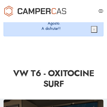
Cerramos en verano, que nos queremos dar un
chapuzón y refrescarnos.
Cerrados desde el 8 de Agosto hasta el 30 de
Agosto.
A disfrutar!!
×
VW T6 - OXITOCINE
SURF