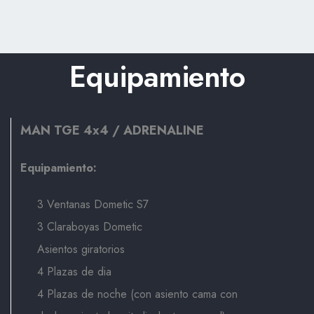
Equipamiento
MAN TGE 4x4 /
ADRENALINE
Equipamiento:
3 Ventanas Dometic S7
3 Claraboyas Dometic
Asientos giratorios
4 Plazas de dia
4 Plazas de noche (con asiento cama con