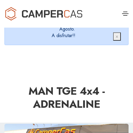
Cerramos en verano, que nos queremos dar un
chapuzón y refrescarnos.
Cerrados desde el 8 de Agosto hasta el 30 de
Agosto.
A disfrutar!!
×
MAN TGE 4x4 -
ADRENALINE