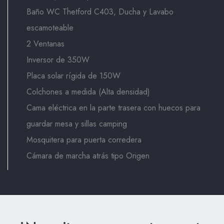
Baño WC Thetford C403, Ducha y Lavabo
escamoteable
2 Ventanas
Inversor de 350W
Placa solar rígida de 150W
Colchones a medida (Alta densidad)
Cama eléctrica en la parte trasera con huecos para
guardar mesa y sillas camping
Mosquitera para puerta corredera
Cámara de marcha atrás tipo Origen