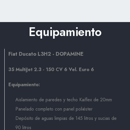
Equipamiento
Fiat Ducato L3H2 - DOPAMINE
35 MultiJet 2.3 - 150 CV 6 Vel. Euro 6
Equipamiento:
Aislamiento de paredes y techo Kaiflex de 20mm
Panelado completo con panel poliéster
Depósito de aguas limpias de 145 litros y sucias de
90 litros