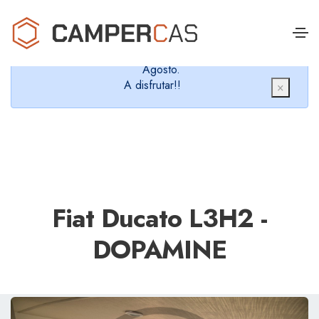
Cerramos en verano, que nos queremos dar un
chapuzón y refrescarnos.
Cerrados desde el 8 de Agosto hasta el 30 de
Agosto.
A disfrutar!!
×
Fiat Ducato L3H2 -
DOPAMINE