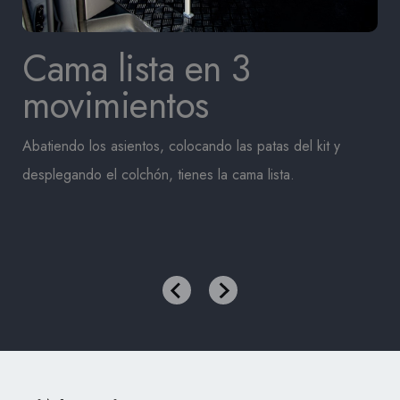
Cama lista en 3
movimientos
Abatiendo los asientos, colocando las patas del kit y
desplegando el colchón, tienes la cama lista.