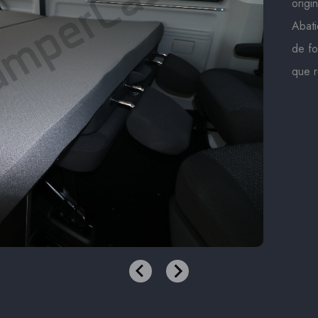
origi
Abati
de fo
que r