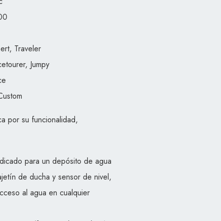
c
00
ert, Traveler
cetourer, Jumpy
ce
 Custom
a por su funcionalidad,
dicado para un depósito de agua
etín de ducha y sensor de nivel,
 acceso al agua en cualquier