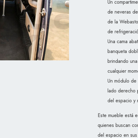
Un compartimen
de neveras d
de la Webasto
de refrigeració
Una cama abat
banqueta dobl
brindando un
cualquier mome
Un módulo de 
lado derecho 
del espacio y 
Este mueble está 
quienes buscan com
del espacio en sus 