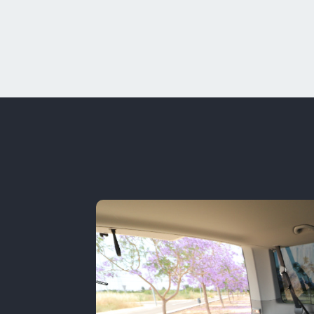
o y
rior
y grande