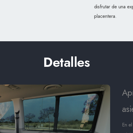
disfrutar de una ex
placentera.
Detalles
Ap
asi
En el