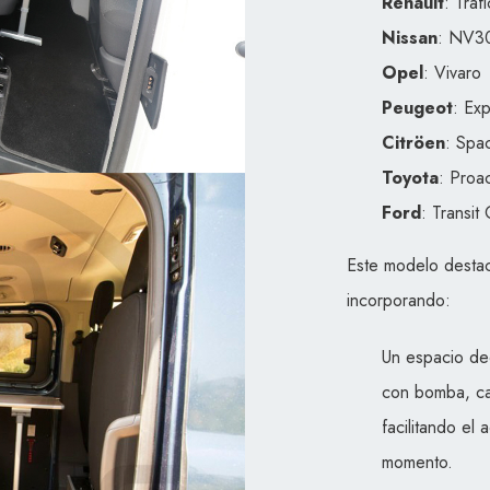
Renault
: Trafi
Nissan
: NV3
Opel
: Vivaro
Peugeot
: Exp
Citröen
: Spa
Toyota
: Proa
Ford
: Transit
Este modelo destac
incorporando:
Un espacio de
con bomba, caj
facilitando el
momento.