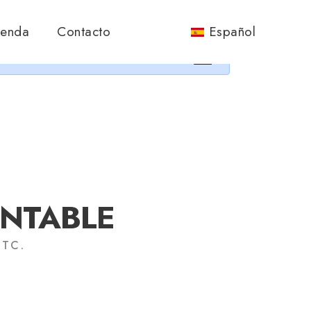
nos.
ienda
Contacto
Español
×
ONTABLE
ETC.