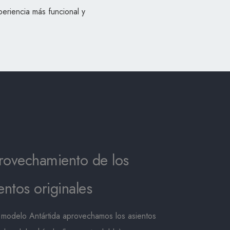
periencia más funcional y
rovechamiento de los
entos originales
 modelo Antártida aprovechamos los asientos