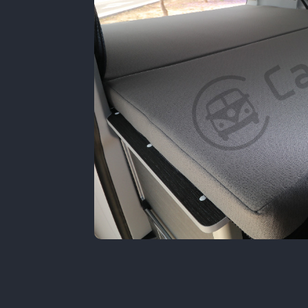
a, que al
 ofrece
 existe la
gua con bomba
ha exterior,
tividades al