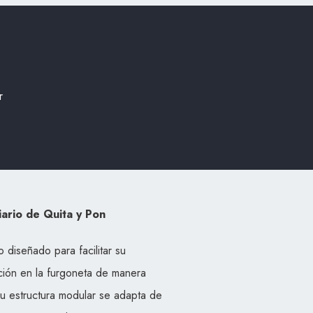
r
iario de Quita y Pon
 diseñado para facilitar su
cción en la furgoneta de manera
Su estructura modular se adapta de