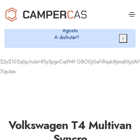
Cerramos en verano, que nos queremos dar un
chapuzón y refrescarnos.
Cerrados desde el 8 de Agosto hasta el 30 de
Agosto.
A disfrutar!!
×
$2y$10$qSp/nobHf3y5pgvCiq9MF.GBOEJi0aFIRqaUKjmq8XjzlAV
7Up4Im
Volkswagen T4 Multivan
Syncro