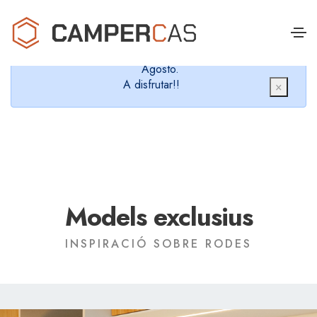
Cerramos en verano, que nos queremos dar un
chapuzón y refrescarnos.
Cerrados desde el 8 de Agosto hasta el 30 de
Agosto.
A disfrutar!!
×
Models exclusius
INSPIRACIÓ SOBRE RODES