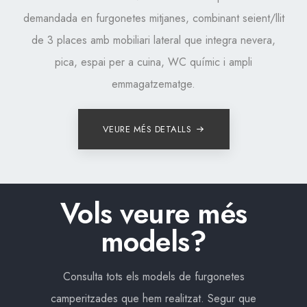
demandada en furgonetes mitjanes, combinant seient/llit
de 3 places amb mobiliari lateral que integra nevera,
pica, espai per a cuina, WC químic i ampli
emmagatzematge.
VEURE MÉS DETALLS
Vols veure més
models?
Consulta tots els models de furgonetes
camperitzades que hem realitzat. Segur que