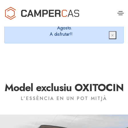
Cerramos en verano, que nos queremos dar un
chapuzón y refrescarnos.
Cerrados desde el 8 de Agosto hasta el 30 de
Agosto.
A disfrutar!!
×
Model exclusiu OXITOCIN
L’ESSÈNCIA EN UN POT MITJÀ