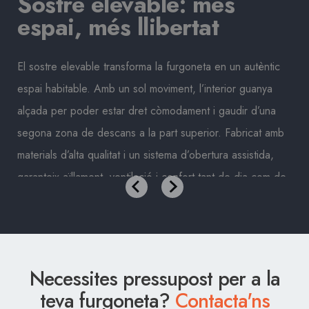
Sostre elevable: més
espai, més llibertat
El sostre elevable transforma la furgoneta en un autèntic
espai habitable. Amb un sol moviment, l’interior guanya
alçada per poder estar dret còmodament i gaudir d’una
segona zona de descans a la part superior. Fabricat amb
materials d’alta qualitat i un sistema d’obertura assistida,
garanteix aïllament, ventilació i confort tant de dia com de
.
nit. Ideal per a qui vol viure l’experiència camper sense
renunciar a la comoditat.
Necessites pressupost per a la
teva furgoneta?
Contacta'ns