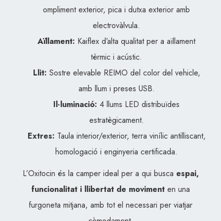
ompliment exterior, pica i dutxa exterior amb
electrovàlvula.
Aïllament:
Kaiflex d’alta qualitat per a aïllament
tèrmic i acústic.
Llit:
Sostre elevable REIMO del color del vehicle,
amb llum i preses USB.
Il·luminació:
4 llums LED distribuïdes
estratègicament.
Extres:
Taula interior/exterior, terra vinílic antilliscant,
homologació i enginyeria certificada.
L’Oxitocin és la camper ideal per a qui busca
espai,
funcionalitat i llibertat de moviment
en una
furgoneta mitjana, amb tot el necessari per viatjar
còmodament.