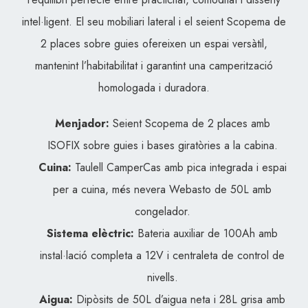
intel·ligent. El seu mobiliari lateral i el seient Scopema de
2 places sobre guies ofereixen un espai versàtil,
mantenint l’habitabilitat i garantint una camperització
homologada i duradora.
Menjador:
Seient Scopema de 2 places amb
ISOFIX sobre guies i bases giratòries a la cabina.
Cuina:
Taulell CamperCas amb pica integrada i espai
per a cuina, més nevera Webasto de 50L amb
congelador.
Sistema elèctric:
Bateria auxiliar de 100Ah amb
instal·lació completa a 12V i centraleta de control de
nivells.
Aigua:
Dipòsits de 50L d’aigua neta i 28L grisa amb