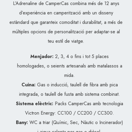
L’Adrenaline de CamperCas combina més de 12 anys
d’experiència en camperització amb un disseny
estàndard que garanteix comoditat i durabilitat, a més de
múltiples opcions de personalització per adaptar-se al
teu estil de viatge.
Menjador:
2, 3, 4 o fins i tot 5 places
homologades, o seients artesanals amb matalassos a
mida.
Cuina:
Gas o inducció, taulell de fibra amb pica
integrada, o taulell de fusta amb sistema combinat.
Sistema elèctric:
Packs CamperCas amb tecnologia
Victron Energy: CC100 / CC200 / CC300.
Bany:
WC a triar (Químic, Sec, Nàutic o Incinerador)
i aigua calenta per gas o dièsel.