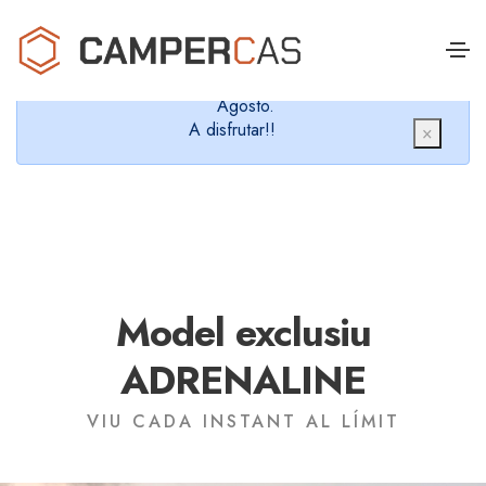
Cerramos en verano, que nos queremos dar un
chapuzón y refrescarnos.
Cerrados desde el 8 de Agosto hasta el 30 de
Agosto.
A disfrutar!!
×
Model exclusiu
ADRENALINE
VIU CADA INSTANT AL LÍMIT