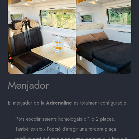
Menjador
El menjador de la
Adrenaline
és totalment configurable.
Pots escollir seients homologats d’1 o 2 places.
També existeix l’opció d’afegir una tercera plaça
retallant part del moble de cuina, arribant així fins a 5