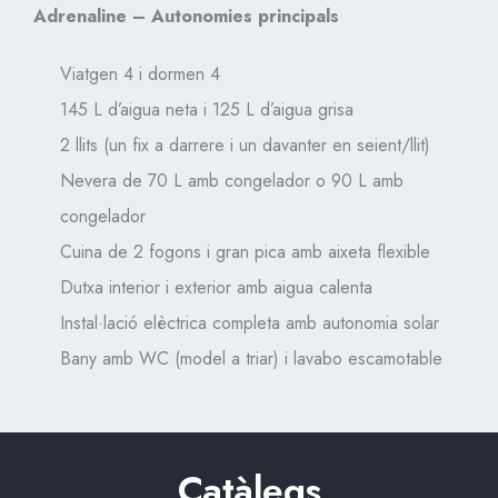
Adrenaline – Autonomies principals
Viatgen 4 i dormen 4
145 L d’aigua neta i 125 L d’aigua grisa
2 llits (un fix a darrere i un davanter en seient/llit)
Nevera de 70 L amb congelador o 90 L amb
congelador
Cuina de 2 fogons i gran pica amb aixeta flexible
Dutxa interior i exterior amb aigua calenta
Instal·lació elèctrica completa amb autonomia solar
Bany amb WC (model a triar) i lavabo escamotable
Catàlegs