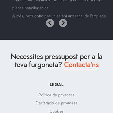
places homologables.
A més, pots optar per un seient artesanal de l’amplada
que vulguis, amb matalassos a mida per a una
comoditat superior.
Necessites pressupost per a la
teva furgoneta?
Contacta'ns
LEGAL
Política de privadesa
Declaració de privadesa
Cookies