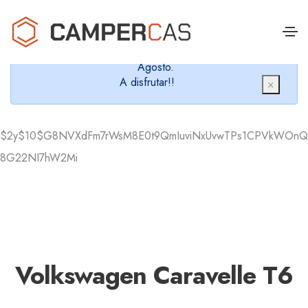
Cerramos en verano, que nos queremos dar un
chapuzón y refrescarnos.
Cerrados desde el 8 de Agosto hasta el 30 de
Agosto.
A disfrutar!!
×
$2y$10$G8NVXdFm7rWsM8E0t9QmIuviNxUvwTPs1CPVkWOnQ
8G22NI7hW2Mi
Volkswagen Caravelle T6