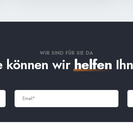
WIR SIND FÜR SIE DA
 können wir
helfen
Ih