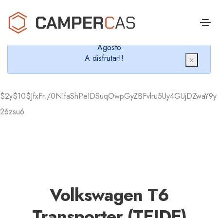
Cerramos en verano, que nos queremos dar un
chapuzón y refrescarnos.
Cerrados desde el 8 de Agosto hasta el 30 de
Agosto.
A disfrutar!!
×
$2y$10$JfxFr./0NIfaShPeIDSuqOwpGyZBFvlru5Uy4GUjDZwaY9y
26zsu6
Volkswagen T6
Transporter (TEIDE)