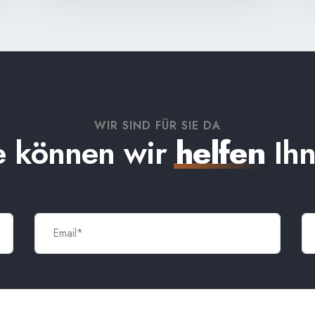
WIR SIND FÜR SIE DA
 können wir
helfen
Ih