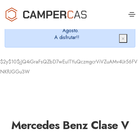
Cerramos en verano, que nos queremos dar un
chapuzón y refrescarnos.
Cerrados desde el 8 de Agosto hasta el 30 de
Agosto.
A disfrutar!!
×
$2y$10$jJQ4iGraFsQZbD7wEuITYuQczmgcrViVZuAMv4Ur56FV
NKfUGGu3W
Mercedes Benz Clase V