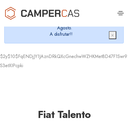
Cerramos en verano, que nos queremos dar un
chapuzón y refrescarnos.
Cerrados desde el 8 de Agosto hasta el 30 de
Agosto.
A disfrutar!!
×
$2y$10$FqENDjJY1JAznDRkQXcGnechwWZHKMet8D47F1Swr9
S3etXIPcpki
Fiat Talento