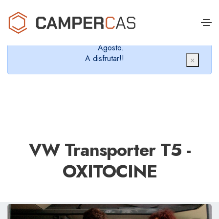
Cerramos en verano, que nos queremos dar un
chapuzón y refrescarnos.
Cerrados desde el 8 de Agosto hasta el 30 de
Agosto.
A disfrutar!!
×
VW Transporter T5 -
OXITOCINE