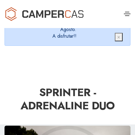
Cerramos en verano, que nos queremos dar un
chapuzón y refrescarnos.
Cerrados desde el 8 de Agosto hasta el 30 de
Agosto.
A disfrutar!!
×
SPRINTER -
ADRENALINE DUO