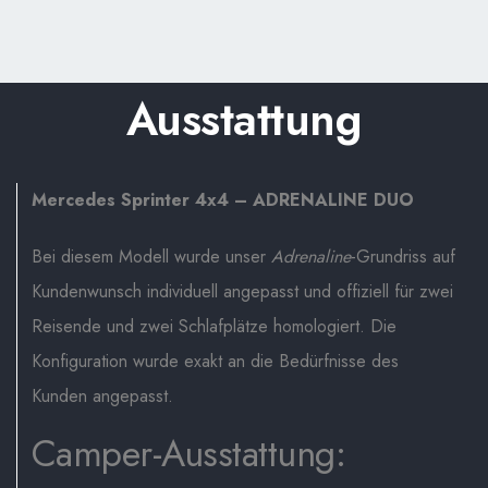
Ausstattung
Mercedes Sprinter 4x4 – ADRENALINE DUO
Bei diesem Modell wurde unser
Adrenaline
-Grundriss auf
Kundenwunsch individuell angepasst und offiziell für zwei
Reisende und zwei Schlafplätze homologiert. Die
Konfiguration wurde exakt an die Bedürfnisse des
Kunden angepasst.
Camper-Ausstattung: