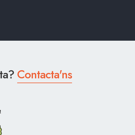
eta?
Contacta'ns
R