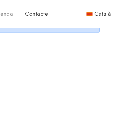
nos.
Tenda
Contacte
Català
×