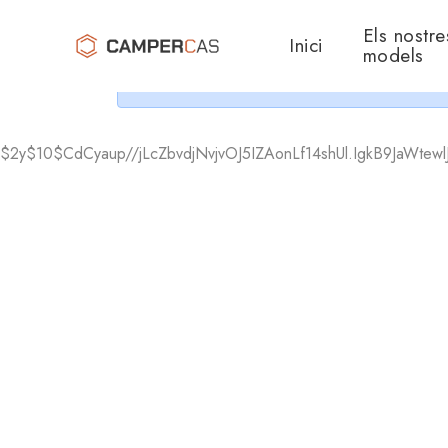
Cer
Els nostre
Inici
models
$2y$10$CdCyaup//jLcZbvdjNvjvOJ5IZAonLf14shUl.IgkB9JaWtewl