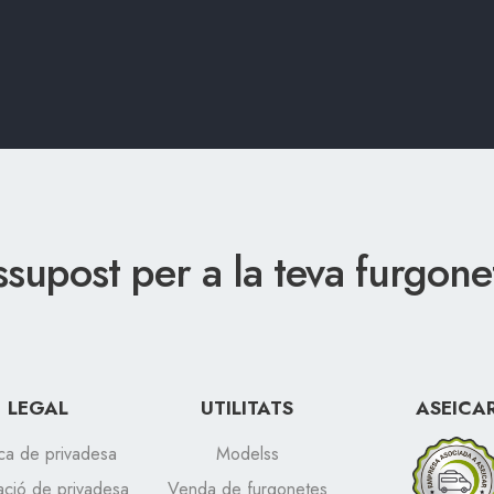
ssupost per a la teva furgon
LEGAL
UTILITATS
ASEICA
ica de privadesa
Modelss
ació de privadesa
Venda de furgonetes