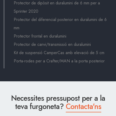
Protector de dipòsit en duralumini de 6 mm per a
Sprinter 2020
Protector del diferencial posterior en duralumini de 6
mm
Protector frontal en duralumini
Protector de canvi/transmissió en duralumini
Kit de suspensió CamperCas amb elevació de 5 cm
Porta-rodes per a Crafter/MAN a la porta posterior
Necessites pressupost per a la
teva furgoneta?
Contacta'ns