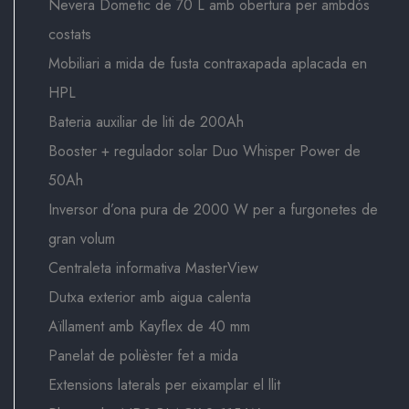
Nevera Dometic de 70 L amb obertura per ambdós
costats
Mobiliari a mida de fusta contraxapada aplacada en
HPL
Bateria auxiliar de liti de 200Ah
Booster + regulador solar Duo Whisper Power de
50Ah
Inversor d’ona pura de 2000 W per a furgonetes de
gran volum
Centraleta informativa MasterView
Dutxa exterior amb aigua calenta
Aïllament amb Kayflex de 40 mm
Panelat de polièster fet a mida
Extensions laterals per eixamplar el llit