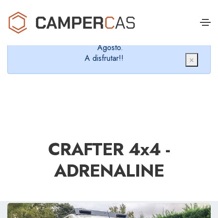
Cerramos en verano, que nos queremos dar un
chapuzón y refrescarnos.
Cerrados desde el 8 de Agosto hasta el 30 de
Agosto.
A disfrutar!!
×
CRAFTER 4x4 -
ADRENALINE