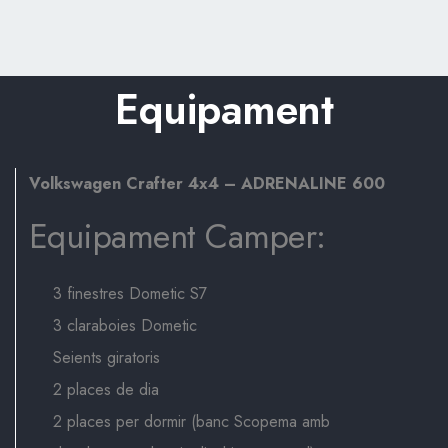
Equipament
Volkswagen Crafter 4x4 – ADRENALINE 600
Equipament Camper:
3 finestres Dometic S7
3 claraboies Dometic
Seients giratoris
2 places de dia
2 places per dormir (banc Scopema amb