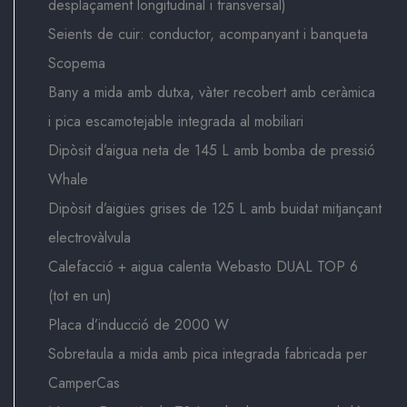
desplaçament longitudinal i transversal)
Seients de cuir: conductor, acompanyant i banqueta
Scopema
Bany a mida amb dutxa, vàter recobert amb ceràmica
i pica escamotejable integrada al mobiliari
Dipòsit d’aigua neta de 145 L amb bomba de pressió
Whale
Dipòsit d’aigües grises de 125 L amb buidat mitjançant
electrovàlvula
Calefacció + aigua calenta Webasto DUAL TOP 6
(tot en un)
Placa d’inducció de 2000 W
Sobretaula a mida amb pica integrada fabricada per
CamperCas