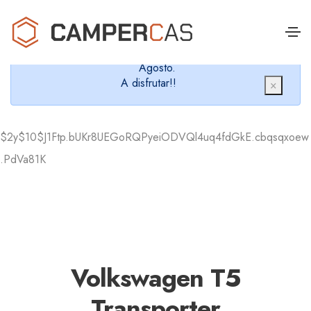
Cerramos en verano, que nos queremos dar un
chapuzón y refrescarnos.
Cerrados desde el 8 de Agosto hasta el 30 de
Agosto.
A disfrutar!!
×
$2y$10$J1Ftp.bUKr8UEGoRQPyeiODVQl4uq4fdGkE.cbqsqxoew
.PdVa81K
Volkswagen T5
Transporter