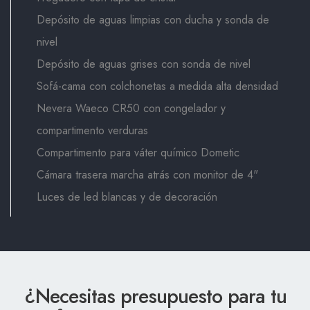
Depósito de aguas limpias con ducha y sonda de
nivel
Depósito de aguas grises con sonda de nivel
Sofá-cama con colchonetas a medida alta densidad
Nevera Waeco CR50 con congelador y
compartimento verduras
Compartimento para váter químico Dometic
Cámara trasera marcha atrás con monitor de 4"
Luces de led blancas y de decoración
¿Necesitas presupuesto para tu