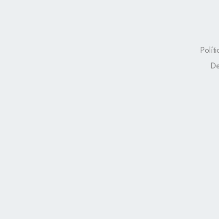
Polít
De