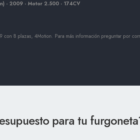
n) - 2009 - Motor 2.500 - 174CV
9 con 8 plazas, 4Motion. Para más información preguntar por co
resupuesto para tu furgonet