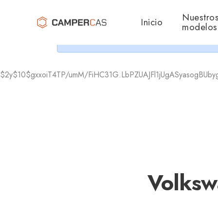
Cer
Nuestro
Inicio
modelos
$2y$10$gxxoiT4TP/umM/FiHC31G.LbPZUAJFl1jUgASyasogBU
Volksw