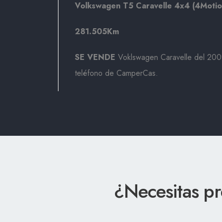
Volkswagen T5 Caravelle 4x4 (4Motio
281.505Km
SE VENDE
Voklswagen Caravelle del 200
teléfono de CamperCas.
¿Necesitas p