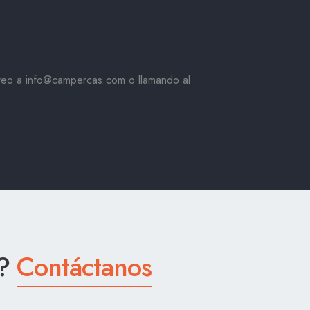
rreo a info@campercas.com o llamando al
a?
Contáctanos