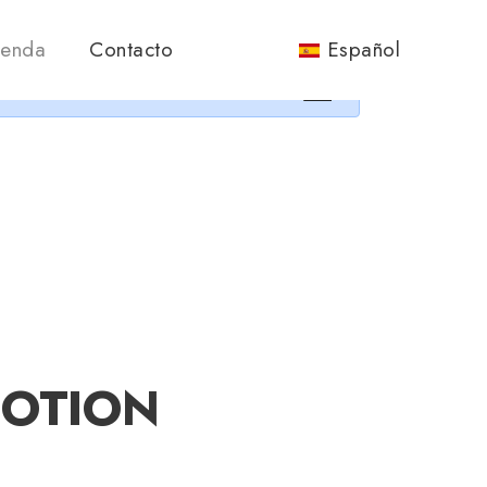
nos.
ienda
Contacto
Español
×
4MOTION