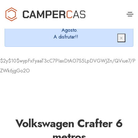
Cerramos en verano, que nos queremos dar un
chapuzón y refrescarnos.
Cerrados desde el 8 de Agosto hasta el 30 de
Agosto.
A disfrutar!!
×
$2y$10$wypFxFyaaT3cC7PIaxDtAO7S5LpDVGWJZn/QViue7/P
ZWk6jgGo2O
Volkswagen Crafter 6
metros