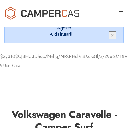
Cerramos en verano, que nos queremos dar un
chapuzón y refrescarnos.
Cerrados desde el 8 de Agosto hasta el 30 de
Agosto.
A disfrutar!!
×
$2y$10$CJBHC3Dhqc/Nnhg/NRkPHul7nBXctQ1l/z/Z9o6jMT8R
9iUxerQca
Volkswagen Caravelle -
Camper Surf