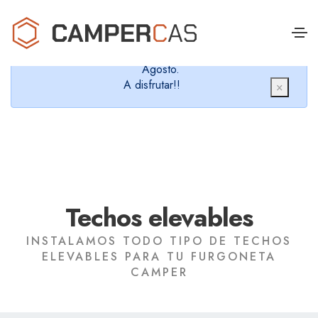
Cerramos en verano, que nos queremos dar un
chapuzón y refrescarnos.
Cerrados desde el 8 de Agosto hasta el 30 de
Agosto.
A disfrutar!!
×
Techos elevables
INSTALAMOS TODO TIPO DE TECHOS
ELEVABLES PARA TU FURGONETA
CAMPER