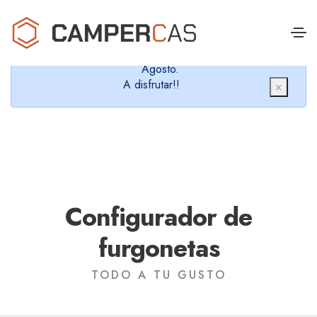
Cerramos en verano, que nos queremos dar un
chapuzón y refrescarnos.
Cerrados desde el 8 de Agosto hasta el 30 de
Agosto.
A disfrutar!!
×
Configurador de
furgonetas
TODO A TU GUSTO