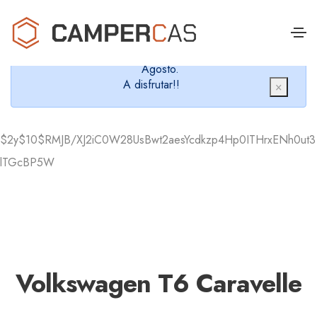
Cerramos en verano, que nos queremos dar un
chapuzón y refrescarnos.
Cerrados desde el 8 de Agosto hasta el 30 de
Agosto.
A disfrutar!!
×
$2y$10$RMJB/XJ2iC0W28UsBwt2aesYcdkzp4Hp0ITHrxENh0ut3
lTGcBP5W
Volkswagen T6 Caravelle