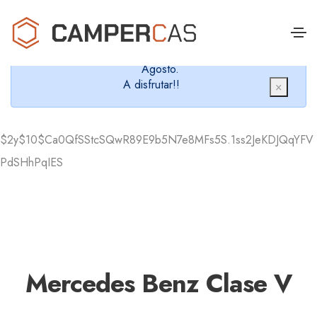
Cerramos en verano, que nos queremos dar un
chapuzón y refrescarnos.
Cerrados desde el 8 de Agosto hasta el 30 de
Agosto.
A disfrutar!!
×
$2y$10$Ca0QfSStcSQwR89E9b5N7e8MFs5S.1ss2JeKDJQqYFV
PdSHhPqIES
Mercedes Benz Clase V