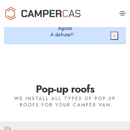
Cerramos en verano, que nos queremos dar un
chapuzón y refrescarnos.
Cerrados desde el 8 de Agosto hasta el 30 de
Agosto.
A disfrutar!!
×
Pop-up roofs
WE INSTALL ALL TYPES OF POP-UP
ROOFS FOR YOUR CAMPER VAN
EN