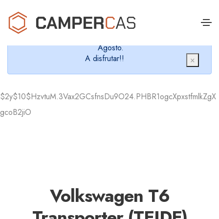
Cerramos en verano, que nos queremos dar un
chapuzón y refrescarnos.
Cerrados desde el 8 de Agosto hasta el 30 de
Agosto.
A disfrutar!!
×
$2y$10$HzvtuM.3Vax2GCsfnsDu9O24.PHBR1ogcXpxstfmlkZgX
gcoB2jiO
Volkswagen T6
Transporter (TEIDE)