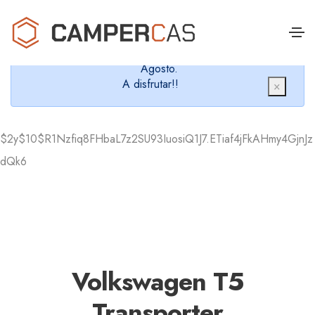
Cerramos en verano, que nos queremos dar un
chapuzón y refrescarnos.
Cerrados desde el 8 de Agosto hasta el 30 de
Agosto.
A disfrutar!!
×
$2y$10$R1Nzfiq8FHbaL7z2SU93IuosiQ1J7.ETiaf4jFkAHmy4GjnJz
dQk6
Volkswagen T5
Transporter