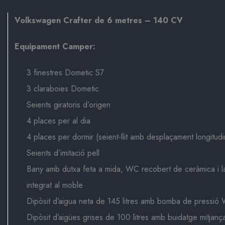
Volkswagen Crafter de 6 metres – 140 CV
Equipament Camper:
3 finestres Dometic S7
3 claraboies Dometic
Seients giratoris d’origen
4 places per al dia
4 places per dormir (seient-llit amb desplaçament longitudin
Seients d’imitació pell
Bany amb dutxa feta a mida, WC recobert de ceràmica i 
integrat al moble
Dipòsit d’aigua neta de 145 litres amb bomba de pressió
Dipòsit d’aigües grises de 100 litres amb buidatge mitjança