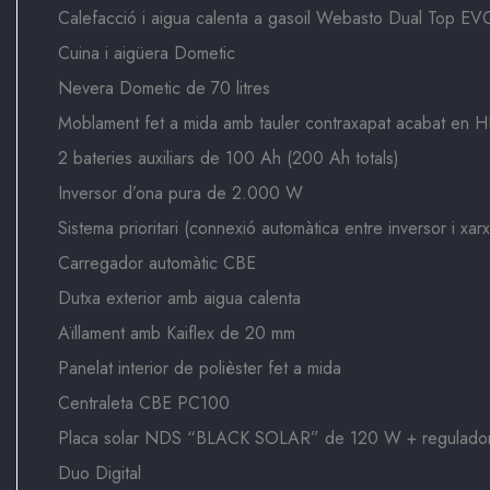
Calefacció i aigua calenta a gasoil Webasto Dual Top EV
Cuina i aigüera Dometic
Nevera Dometic de 70 litres
Moblament fet a mida amb tauler contraxapat acabat en 
2 bateries auxiliars de 100 Ah (200 Ah totals)
Inversor d’ona pura de 2.000 W
Sistema prioritari (connexió automàtica entre inversor i xa
Carregador automàtic CBE
Dutxa exterior amb aigua calenta
Aïllament amb Kaiflex de 20 mm
Panelat interior de polièster fet a mida
Centraleta CBE PC100
Placa solar NDS “BLACK SOLAR” de 120 W + regulado
Duo Digital