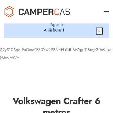
Cerramos en verano, que nos queremos dar un
chapuzón y refrescarnos.
Cerrados desde el 8 de Agosto hasta el 30 de
Agosto.
A disfrutar!!
×
$2y$10$gd.EuOmoYE80YwRP86ieHuT4UBc7ggI118ut/r3Ro9Lke
kMwkmkVm
Volkswagen Crafter 6
metros