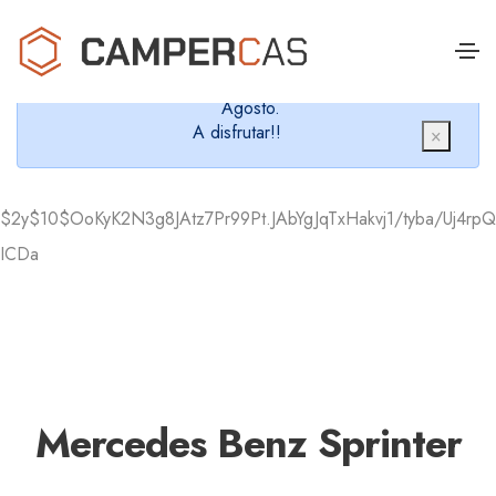
Cerramos en verano, que nos queremos dar un
chapuzón y refrescarnos.
Cerrados desde el 8 de Agosto hasta el 30 de
Agosto.
A disfrutar!!
×
$2y$10$OoKyK2N3g8JAtz7Pr99Pt.JAbYgJqTxHakvj1/tyba/Uj4rpQ
ICDa
Mercedes Benz Sprinter