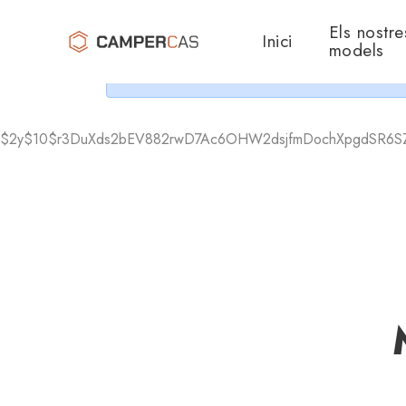
Cer
Els nostre
Inici
models
$2y$10$r3DuXds2bEV882rwD7Ac6OHW2dsjfmDochXpgdSR6