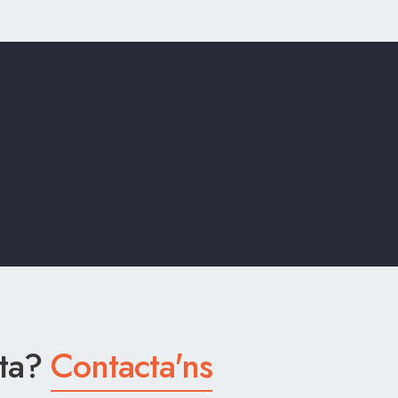
eta?
Contacta'ns