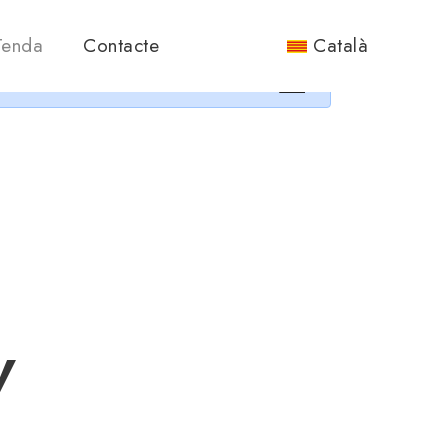
nos.
Tenda
Contacte
Català
×
V