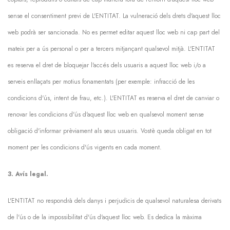
sense el consentiment previ de L'ENTITAT. La vulneració dels drets d'aquest lloc
web podrà ser sancionada. No es permet editar aquest lloc web ni cap part del
mateix per a ús personal o per a tercers mitjançant qualsevol mitjà. L'ENTITAT
es reserva el dret de bloquejar l'accés dels usuaris a aquest lloc web i/o a
serveis enllaçats per motius fonamentats (per exemple: infracció de les
condicions d'ús, intent de frau, etc.). L'ENTITAT es reserva el dret de canviar o
renovar les condicions d'ús d'aquest lloc web en qualsevol moment sense
obligació d'informar prèviament als seus usuaris. Vostè queda obligat en tot
moment per les condicions d'ús vigents en cada moment.
3. Avís legal.
L'ENTITAT no respondrà dels danys i perjudicis de qualsevol naturalesa derivats
de l'ús o de la impossibilitat d'ús d'aquest lloc web. Es dedica la màxima