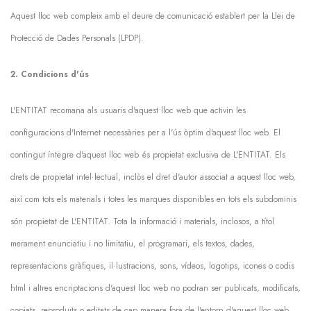
Aquest lloc web compleix amb el deure de comunicació establert per la Llei de
Protecció de Dades Personals (LPDP).
2. Condicions d'ús
L'ENTITAT recomana als usuaris d'aquest lloc web que activin les
configuracions d'Internet necessàries per a l'ús òptim d'aquest lloc web. El
contingut íntegre d'aquest lloc web és propietat exclusiva de L'ENTITAT. Els
drets de propietat intel·lectual, inclòs el dret d'autor associat a aquest lloc web,
així com tots els materials i totes les marques disponibles en tots els subdominis
són propietat de L'ENTITAT. Tota la informació i materials, inclosos, a títol
merament enunciatiu i no limitatiu, el programari, els textos, dades,
representacions gràfiques, il·lustracions, sons, vídeos, logotips, icones o codis
html i altres encriptacions d'aquest lloc web no podran ser publicats, modificats,
copiats, reproduïts o editats de cap manera fora de l'entorn d'aquest lloc web