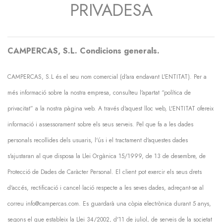
PRIVADESA
CAMPERCAS, S.L. Condicions generals.
CAMPERCAS, S.L és el seu nom comercial (d'ara endavant L'ENTITAT). Per a
més informació sobre la nostra empresa, consulteu l'apartat “política de
privacitat” a la nostra pàgina web. A través d'aquest lloc web, L'ENTITAT ofereix
informació i assessorament sobre els seus serveis. Pel que fa a les dades
personals recollides dels usuaris, l'ús i el tractament d'aquestes dades
s'ajustaran al que disposa la Llei Orgànica 15/1999, de 13 de desembre, de
Protecció de Dades de Caràcter Personal. El client pot exercir els seus drets
d'accés, rectificació i cancel·lació respecte a les seves dades, adreçant-se al
correu info@campercas.com. Es guardarà una còpia electrònica durant 5 anys,
segons el que estableix la Llei 34/2002, d'11 de juliol, de serveis de la societat