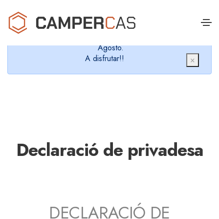
Cerramos en verano, que nos queremos dar un
chapuzón y refrescarnos.
Cerrados desde el 8 de Agosto hasta el 30 de
Agosto.
A disfrutar!!
×
Declaració de privadesa
DECLARACIÓ DE