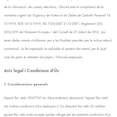
de la informació i de comerç electrònic. D'acord amb el compliment de la
normativa vigent Llei Orgànica de Protecció de Dades de Caràcter Personal 13-
12-1999, BOE 14-12-1999; RD 1720/2007 21-12-2007 i Reglament (UE)
2016/679 del Parlament Europeu i del Consell de 27 d'abril de 2016. Les
seves dades només s'utilitzaran per a les finalitats previstes per la mútua relació
contractual. La llei espanyola és aplicable al present document, per la qual
cosa les parts se sotmeten als Jutjats i Tribunals espanyols.
Avís legal i Condicions d'Ús
1. Consideracions generals
Aquest lloc web, L'ENTITAT és, d'ara endavant, denominat “aquest lloc web”.
Les nostres condicions d'ús s'apliquen a l'ús d'aquest lloc web. En utilitzar
aquest lloc web vostè accepta quedar obligat per les presents condicions d'ús.